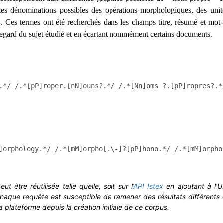
tes dénominations possibles des opérations morphologiques, des uni
. Ces termes ont été recherchés dans les champs titre, résumé et mot-
regard du sujet étudié et en écartant nommément certains documents.
.*/ /.*[pP]roper.[nN]ouns?.*/ /.*[Nn]oms ?.[pP]ropres?.*
]orphology.*/ /.*[mM]orpho[.\-]?[pP]hono.*/ /.*[mM]orpho
 être réutilisée telle quelle, soit sur l’
API Istex
en ajoutant à l'
Chaque requête est susceptible de ramener des résultats différents 
plateforme depuis la création initiale de ce corpus.