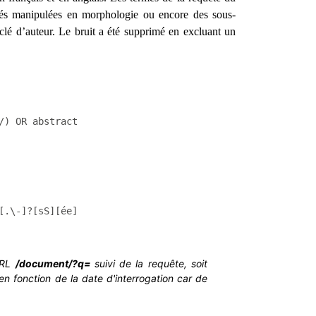
tés manipulées en morphologie ou encore des sous-
clé d’auteur. Le bruit a été supprimé en excluant un
/) OR abstract.raw:(/.*[pP]roper.[nN]ames?.*/ /.*[pP]rop
[.\-]?[sS][ée]manti.*/ /.*[mM]orpho[.\-]?[pP]ragmati.*/ 
URL
/document/?q=
suivi de la requête, soit
en fonction de la date d'interrogation car de