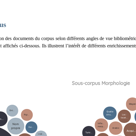
us
on des documents du corpus selon différents angles de vue bibliométriqu
affichés ci-dessous. Ils illustrent l’intérêt de différents enrichissem
Sous-corpus Morphologie
Mayan
Ontology
Qualia
Loc :
structure
Rigidity
locative
Transliteration
Inflectional
Nom
morphology
Deixis
propre
Arabic
Acquisition
Turkish
Logically