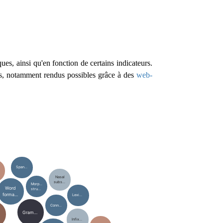
es, ainsi qu'en fonction de certains indicateurs.
ents, notamment rendus possibles grâce à des
web-
Spanish
Nasal
substitution
Morphological
Word
structure
formation
Lexicalization
Connotation
Grammaticalization
Infixation