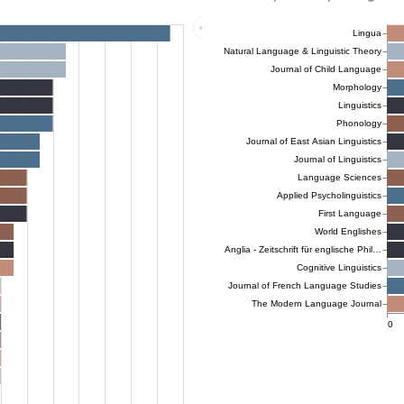
3 - Chimie générale et chimie physique
2 - Chimie
3 - Chimie analytique
3 - Sciences de la terre
3 - Astronomie