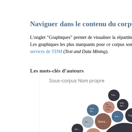
Naviguer dans le contenu du corp
L'onglet "Graphiques" permet de visualiser la répartiti
Les graphiques les plus marquants pour ce corpus sont 
services de TDM
(
Text and Data Mining
).
Les mots-clés d’auteurs
Sous-corpus Nom propre
Translation
Definite
Named
descriptions
entity
Semantic
extraction
memory
Anaphora
Semantics
Demonstratives
Necessity