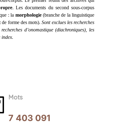
sous-corpus. Le premier réunit des archives qui
ropre
. Les documents du second sous-corpus
que : la
morphologie
(branche de la linguistique
et de forme des mots).
Sont exclues les recherches
s recherches d’onomastique (diachroniques), les
 index.
Mots
7 403 091