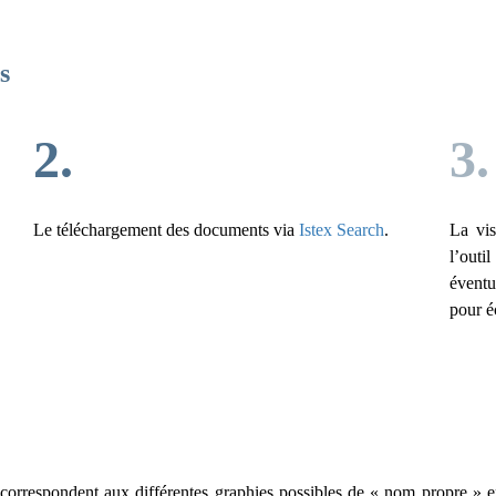
s
2.
3.
Le téléchargement des documents via
Istex Search
.
La vis
l’outi
éventu
pour é
correspondent aux différentes graphies possibles de « nom propre » en